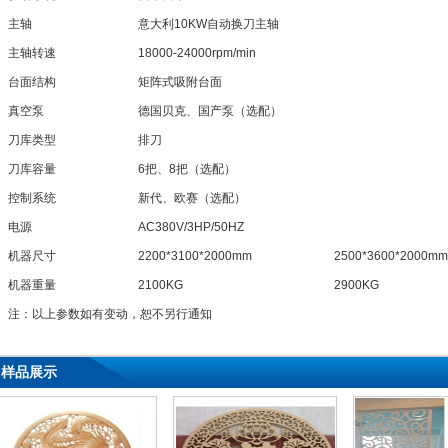
主轴
意大利10KW自动换刀主轴
主轴转速
18000-24000rpm/min
台面结构
矩阵式吸附台面
真空泵
德国贝克、国产泵（选配）
刀库类型
排刀
刀库容量
6把、8把（选配）
控制系统
新代、欧赛（选配）
电源
AC380V/3HP/50HZ
机器尺寸
2200*3100*2000mm
2500*3600*2000mm
机器重量
2100KG
2900KG
注：以上参数如有变动，恕不另行通知
样品展示