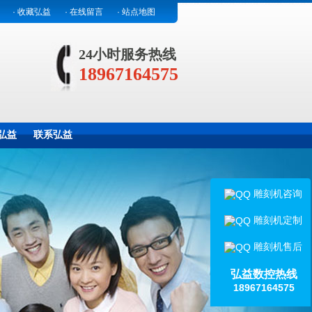
· 收藏弘益
· 在线留言
· 站点地图
24小时服务热线
18967164575
弘益
联系弘益
雕刻机咨询
雕刻机定制
雕刻机售后
弘益数控热线
18967164575