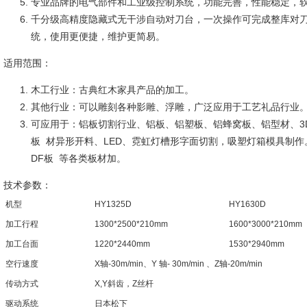
专业品牌的电气部件和工业级控制系统，功能完善，性能稳定，
千分级高精度隐藏式无干涉自动对刀台，一次操作可完成整库对
统，使用更便捷，维护更简易。
适用范围：
木工行业：古典红木家具产品的加工。
其他行业：可以雕刻各种影雕、浮雕，广泛应用于工艺礼品行业
可应用于：铝板切割行业、铝板、铝塑板、铝蜂窝板、铝型材、3
板 材异形开料、LED、霓虹灯槽形字面切割，吸塑灯箱模具制作
DF板 等各类板材加。
技术参数：
机型
HY1325D
HY1630D
加工行程
1300*2500*210mm
1600*3000*210mm
加工台面
1220*2440mm
1530*2940mm
空行速度
X轴-30m/min、Y 轴- 30m/min 、Z轴-20m/min
传动方式
X,Y斜齿，Z丝杆
驱动系统
日本松下