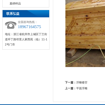
墓碑样品
联系弘益
全国咨询热线：
18967164575
地址：浙江省杭州市上城区丁兰街
道环丁路邻里人家西苑（临）11-1
2号门市
下一篇：
浮雕镂空
上一篇：
平面浮雕